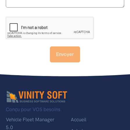
Envoyer
Conçu pour VOS besoins.
Vehicle Fleet Manager
Accueil
5.0